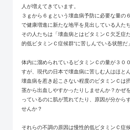
人が増えてきています。
３ｇから６ｇという壊血病予防に必要な量の
で健康増進に新たな地平を見出している人た
その人たちは「壊血病とはビタミンＣ欠乏症だ
的低ビタミンＣ症候群”に苦しんでいる状態だ
体内に溜められているビタミンＣの量が３０
すが、現代の日本で壊血病に苦しむ人はほと
壊血病を惹き起こさない程度のビタミンＣは
茎から出血しやすかったりしませんか？かぜ
っているのに肌が荒れてたり、原因が分から
せんか？
それらの不調の原因は慢性的低ビタミンＣ症