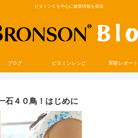
ビタミンＣを中心に健康情報を発信
ブログ
ビタミンレシピ
実験レポート
一石４０鳥！はじめに