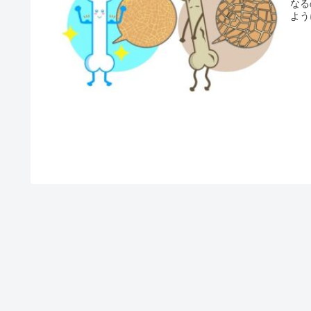
なる
よう