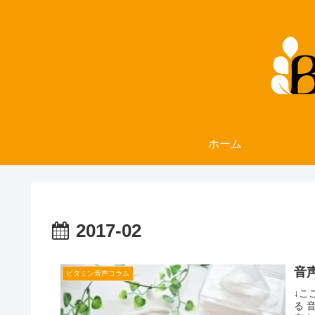
ホーム
2017-02
音
ビタミン音声コラム
↓こ
る 