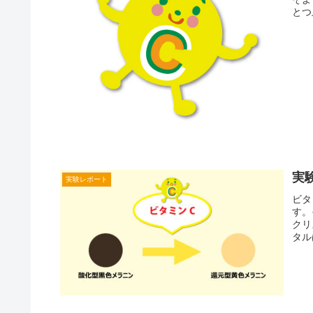
とつ
実
実験レポート
ビタ
す。
クリ
タル