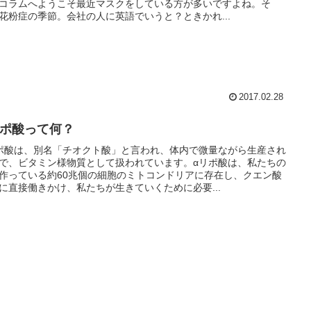
コラムへようこそ最近マスクをしている方が多いですよね。そ
花粉症の季節。会社の人に英語でいうと？ときかれ...
2017.02.28
リポ酸って何？
ポ酸は、別名「チオクト酸」と言われ、体内で微量ながら生産され
で、ビタミン様物質として扱われています。αリポ酸は、私たちの
作っている約60兆個の細胞のミトコンドリアに存在し、クエン酸
に直接働きかけ、私たちが生きていくために必要...