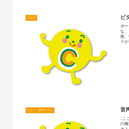
ビ
ブログ
ポー
な、
後、
ドが
音
ビタミン音声コラム
↓こ
の種
そよ