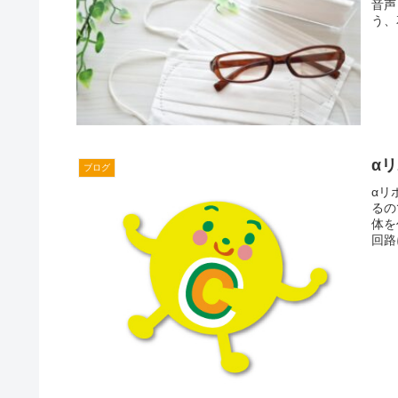
音声
う、
α
ブログ
αリ
るの
体を
回路