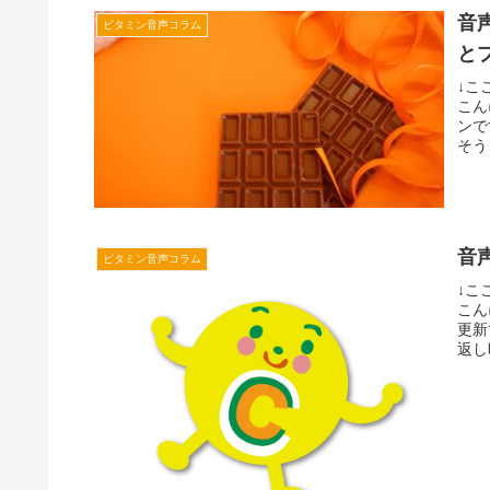
音
ビタミン音声コラム
と
↓こ
こん
ンで
そう
音
ビタミン音声コラム
↓こ
こん
更新
返し