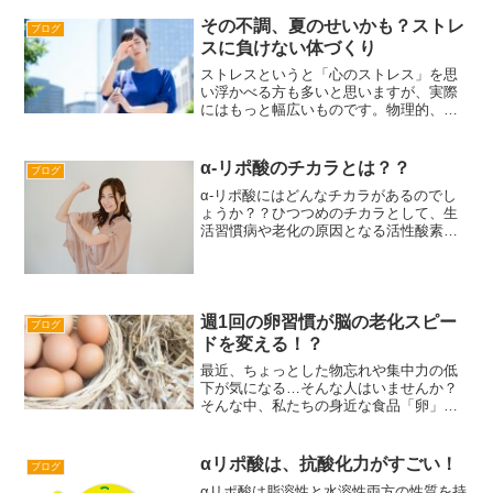
その不調、夏のせいかも？ストレ
ブログ
スに負けない体づくり
ストレスというと「心のストレス」を思
い浮かべる方も多いと思いますが、実際
にはもっと幅広いものです。物理的、化
学的、生物学的、心理・社会的といった
さまざまな要因があります。そして夏
は、気づかぬうちに多くのストレスが積
α-リポ酸のチカラとは？？
ブログ
み重なる季節でもあります。...
α-リポ酸にはどんなチカラがあるのでし
ょうか？？ひつつめのチカラとして、生
活習慣病や老化の原因となる活性酸素を
除去する抗酸化作用を持つことです。活
性酸素は、体の中に入ってくる細菌やウ
ィルスなどの異物をやっつける働きがあ
りますが、その一方で増...
週1回の卵習慣が脳の老化スピー
ブログ
ドを変える！？
最近、ちょっとした物忘れや集中力の低
下が気になる…そんな人はいませんか？
そんな中、私たちの身近な食品「卵」に
注目です。タフツ大学（米国）の研究グ
ループが、卵を週に1回以上食べる人は、
アルツハイマー型認知症の発症リスクが
αリポ酸は、抗酸化力がすごい！
ブログ
大幅に低下することを明...
αリポ酸は脂溶性と水溶性両方の性質を持