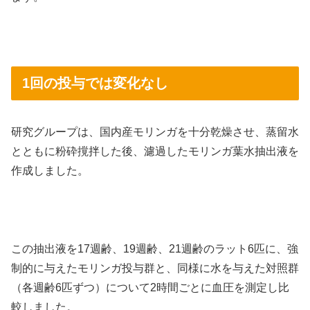
1回の投与では変化なし
研究グループは、国内産モリンガを十分乾燥させ、蒸留水
とともに粉砕撹拌した後、濾過したモリンガ葉水抽出液を
作成しました。
この抽出液を17週齢、19週齢、21週齢のラット6匹に、強
制的に与えたモリンガ投与群と、同様に水を与えた対照群
（各週齢6匹ずつ）について2時間ごとに血圧を測定し比
較しました。