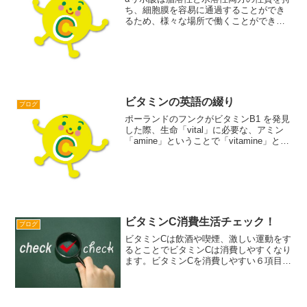
ち、細胞膜を容易に通過することができ
るため、様々な場所で働くことができま
す。生活習慣病や老化の原因となる活性
酸素を除去する抗酸化力は、ビタミンCや
ビタミンEなどの400倍と言われ、αリポ
酸はまさに＜スー...
ビタミンの英語の綴り
ブログ
ポーランドのフンクがビタミンB1 を発見
した際、生命「vital」に必要な、アミン
「amine」ということで「vitamine」と命
名しました。その後、いくつかのビタミ
ンが発見される中、1920年イギリスのド
ラモンドがオレンジの果汁の中に「...
ビタミンC消費生活チェック！
ブログ
ビタミンCは飲酒や喫煙、激しい運動をす
るとことでビタミンCは消費しやすくなり
ます。ビタミンCを消費しやすい６項目の
生活習慣にどれか当てはまる方がいれ
ば、食品からビタミンCを摂るだけではな
く、サプリメントを利用することも必要
かもしれませんね。...