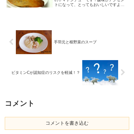
トになって、とってもおいしいですよ
(*>∪<*)● 材料（4人分）合い挽
肉…………………………300g玉ね
ぎ………………………………1個ニンニ
ク……………………………2...
手羽元と根野菜のスープ
ビタミンCが認知症のリスクを軽減！？
コメント
コメントを書き込む