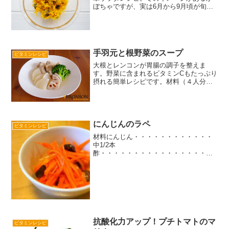
ぼちゃですが、実は6月から9月頃が旬で
あることをご存知でしょうか？今回は、
かぼちゃとヨーグルトのサラダの簡単レ
シピをご紹介します。かぼちゃにはβカロ
テンが豊富に含まれて...
手羽元と根野菜のスープ
ビタミンレシピ
大根とレンコンが胃腸の調子を整えま
す。野菜に含まれるビタミンCもたっぷり
摂れる簡単レシピです。材料（４人分）
手羽元・・・・・・・・・・・・・・・
10本大
根・・・・・・・・・・・・・・・・1/8
本レンコ
ン・・・・・・・・・・・・・・100g
にんじんのラペ
ビタミンレシピ
ブ...
材料にんじん・・・・・・・・・・・・
中1/2本
酢・・・・・・・・・・・・・・・・・
大さじ2オリーブオイル・・・・・・・大
さじ1100％オレンジジュース・大さじ1
塩・・・・・・・・・・・・・・・・・
ひとつまみはちみ
つ・・・・・・・・・・・・・...
抗酸化力アップ！プチトマトのマ
ビタミンレシピ