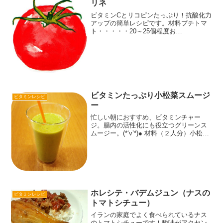
リネ
ビタミンCとリコピンたっぷり！抗酸化力
アップの簡単レシピです。材料プチトマ
ト・・・・・20～25個程度お
酢・・・・・・・・カップ1/2砂
糖・・・・・・・・大さじ3
塩 ・・・・・・・・少々オリーブオイ
ル・・・大さじ２ピュアクリスタル・・
2g作...
ビタミンたっぷり小松菜スムージ
ビタミンレシピ
ー
忙しい朝におすすめ、ビタミンチャー
ジ。腸内の活性化にも役立つグリーンス
ムージー。(*‘v’*)● 材料（２人分）小松
菜 …………………… ５０ｇ～バナナ
…………………… １本オレンジ
…………………… １／２個ヨーグルト
…………………...
ホレシテ・バデムジュン（ナスの
ビタミンレシピ
トマトシチュー）
イランの家庭でよく食べられているナス
のトマトシチューです！酸味がアクセン