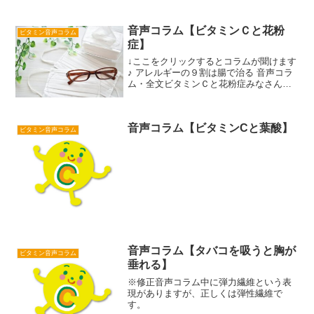
音声コラム【ビタミンＣと花粉
ビタミン音声コラム
症】
↓ここをクリックするとコラムが聞けます
♪ アレルギーの９割は腸で治る 音声コラ
ム・全文ビタミンＣと花粉症みなさんこ
んにちはビタミン音声コラムへようこそ
最近マスクをしている方が多いですよ
ね。そう、花粉症の季節。会社の人に英
音声コラム【ビタミンCと葉酸】
語でいうと？ときかれ...
ビタミン音声コラム
音声コラム【タバコを吸うと胸が
ビタミン音声コラム
垂れる】
※修正音声コラム中に弾力繊維という表
現がありますが、正しくは弾性繊維で
す。